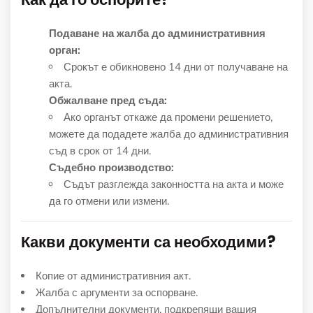
Подаване на жалба до административния
орган:
Срокът е обикновено 14 дни от получаване на
акта.
Обжалване пред съда:
Ако органът откаже да промени решението,
можете да подадете жалба до административния
съд в срок от 14 дни.
Съдебно производство:
Съдът разглежда законността на акта и може
да го отмени или измени.
Какви документи са необходими?
Копие от административния акт.
Жалба с аргументи за оспорване.
Допълнителни документи, подкрепящи вашия