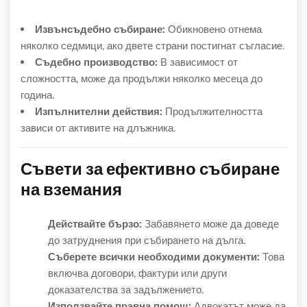
Извънсъдебно събиране:
Обикновено отнема
няколко седмици, ако двете страни постигнат съгласие.
Съдебно производство:
В зависимост от
сложността, може да продължи няколко месеца до
година.
Изпълнителни действия:
Продължителността
зависи от активите на длъжника.
Съвети за ефективно събиране
на вземания
Действайте бързо:
Забавянето може да доведе
до затруднения при събирането на дълга.
Съберете всички необходими документи:
Това
включва договори, фактури или други
доказателства за задължението.
Използвайте правна помощ:
Адвокатът може да