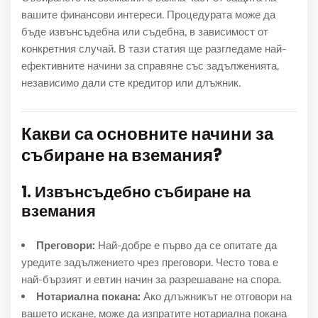
вашите финансови интереси. Процедурата може да
бъде извънсъдебна или съдебна, в зависимост от
конкретния случай. В тази статия ще разгледаме най-
ефективните начини за справяне със задълженията,
независимо дали сте кредитор или длъжник.
Какви са основните начини за
събиране на вземания?
1. Извънсъдебно събиране на
вземания
Преговори:
Най-добре е първо да се опитате да
уредите задължението чрез преговори. Често това е
най-бързият и евтин начин за разрешаване на спора.
Нотариална покана:
Ако длъжникът не отговори на
вашето искане, може да изпратите нотариална покана