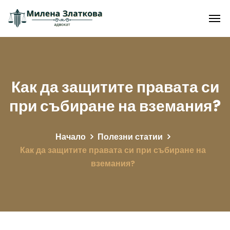
Как да защитите правата си
при събиране на вземания?
Начало
Полезни статии
Как да защитите правата си при събиране на
вземания?